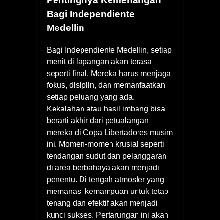
Pentingnya Kemenangan
Bagi Independiente
Medellin
Bagi Independiente Medellin, setiap
menit di lapangan akan terasa
seperti final. Mereka harus menjaga
fokus, disiplin, dan memanfaatkan
setiap peluang yang ada.
Kekalahan atau hasil imbang bisa
berarti akhir dari petualangan
mereka di Copa Libertadores musim
ini. Momen-momen krusial seperti
tendangan sudut dan pelanggaran
di area berbahaya akan menjadi
penentu. Di tengah atmosfer yang
memanas, kemampuan untuk tetap
tenang dan efektif akan menjadi
kunci sukses. Pertarungan ini akan