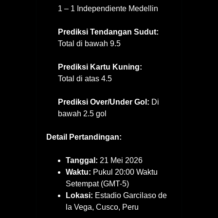
1 – 1 Independiente Medellin
Prediksi Tendangan Sudut:
Total di bawah 9.5
Prediksi Kartu Kuning:
Total di atas 4.5
Prediksi Over/Under Gol:
Di
bawah 2.5 gol
Detail Pertandingan:
Tanggal:
21 Mei 2026
Waktu:
Pukul 20:00 Waktu
Setempat (GMT-5)
Lokasi:
Estadio Garcilaso de
la Vega, Cusco, Peru