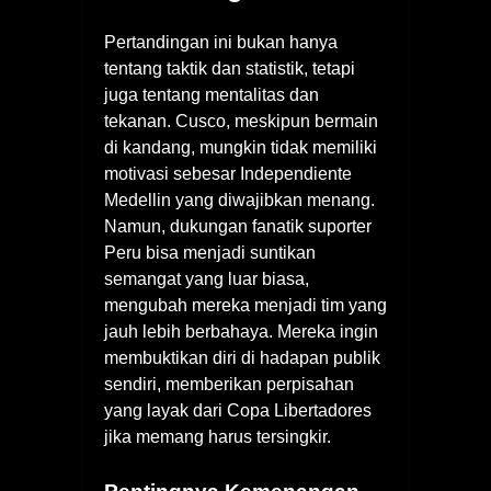
Pertandingan ini bukan hanya
tentang taktik dan statistik, tetapi
juga tentang mentalitas dan
tekanan. Cusco, meskipun bermain
di kandang, mungkin tidak memiliki
motivasi sebesar Independiente
Medellin yang diwajibkan menang.
Namun, dukungan fanatik suporter
Peru bisa menjadi suntikan
semangat yang luar biasa,
mengubah mereka menjadi tim yang
jauh lebih berbahaya. Mereka ingin
membuktikan diri di hadapan publik
sendiri, memberikan perpisahan
yang layak dari Copa Libertadores
jika memang harus tersingkir.