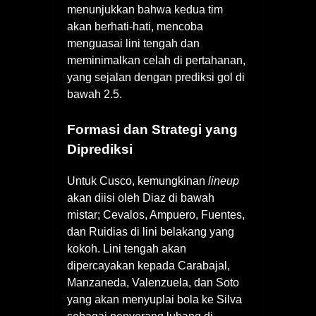
menunjukkan bahwa kedua tim
akan berhati-hati, mencoba
menguasai lini tengah dan
meminimalkan celah di pertahanan,
yang sejalan dengan prediksi gol di
bawah 2.5.
Formasi dan Strategi yang
Diprediksi
Untuk Cusco, kemungkinan
lineup
akan diisi oleh Diaz di bawah
mistar; Cevalos, Ampuero, Fuentes,
dan Ruidias di lini belakang yang
kokoh. Lini tengah akan
dipercayakan kepada Carabajal,
Manzaneda, Valenzuela, dan Soto
yang akan menyuplai bola ke Silva