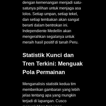
dengan kemenangan menjadi satu-
satunya pilihan untuk menjaga asa
lolos. Setiap umpan, setiap tekel,
dan setiap tembakan akan sangat
berarti dalam bentrokan ini.
Independiente Medellin akan
mengerahkan segalanya untuk
meraih hasil positif di tanah Peru.
Statistik Kunci dan
Tren Terkini: Menguak
Pola Permainan
Menganalisis statistik kedua tim
memberikan gambaran yang lebih
jelas tentang apa yang mungkin
terjadi di lapangan. Cusco