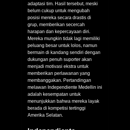
adaptasi tim. Hasil tersebut, meski
belum cukup untuk mengubah
posisi mereka secara drastis di
grup, memberikan secercah
harapan dan kepercayaan diri.
Mereka mungkin tidak lagi memiliki
peluang besar untuk lolos, namun
bermain di kandang sendiri dengan
dukungan penuh suporter akan
menjadi motivasi ekstra untuk
memberikan perlawanan yang
membanggakan. Pertandingan
melawan Independiente Medellin ini
adalah kesempatan untuk
menunjukkan bahwa mereka layak
berada di kompetisi tertinggi
Amerika Selatan.