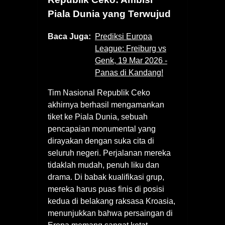
Piala Dunia yang Terwujud
Baca Juga:
Prediksi Europa
League: Freiburg vs
Genk, 19 Mar 2026 -
Panas di Kandang!
Tim Nasional Republik Ceko
akhirnya berhasil mengamankan
tiket ke Piala Dunia, sebuah
pencapaian monumental yang
dirayakan dengan suka cita di
seluruh negeri. Perjalanan mereka
tidaklah mudah, penuh liku dan
drama. Di babak kualifikasi grup,
mereka harus puas finis di posisi
kedua di belakang raksasa Kroasia,
menunjukkan bahwa persaingan di