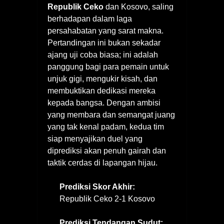
Republik Ceko
dan Kosovo, saling
berhadapan dalam laga
persahabatan yang sarat makna.
Pertandingan ini bukan sekadar
ajang uji coba biasa; ini adalah
panggung bagi para pemain untuk
unjuk gigi, mengukir kisah, dan
membuktikan dedikasi mereka
kepada bangsa. Dengan ambisi
yang membara dan semangat juang
yang tak kenal padam, kedua tim
siap menyajikan duel yang
diprediksi akan penuh gairah dan
taktik cerdas di lapangan hijau.
Prediksi Skor Akhir:
Republik Ceko 2-1 Kosovo
Prediksi Tendangan Sudut: