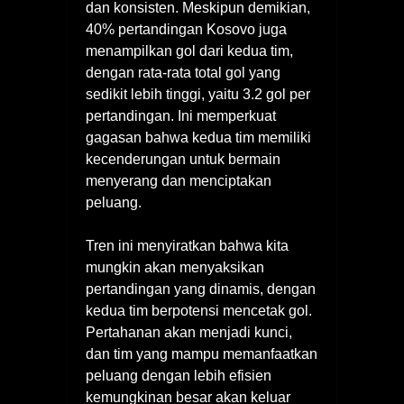
dan konsisten. Meskipun demikian,
40% pertandingan Kosovo juga
menampilkan gol dari kedua tim,
dengan rata-rata total gol yang
sedikit lebih tinggi, yaitu 3.2 gol per
pertandingan. Ini memperkuat
gagasan bahwa kedua tim memiliki
kecenderungan untuk bermain
menyerang dan menciptakan
peluang.
Tren ini menyiratkan bahwa kita
mungkin akan menyaksikan
pertandingan yang dinamis, dengan
kedua tim berpotensi mencetak gol.
Pertahanan akan menjadi kunci,
dan tim yang mampu memanfaatkan
peluang dengan lebih efisien
kemungkinan besar akan keluar