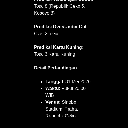
Total 8 (Republik Ceko 5,
Kosovo 3)
Prediksi Over/Under Gol:
Over 2.5 Gol
Prediksi Kartu Kuning:
Total 3 Kartu Kuning
Detail Pertandingan:
Tanggal:
31 Mei 2026
Waktu:
Pukul 20:00
WIB
Venue:
Sinobo
Stadium, Praha,
Republik Ceko