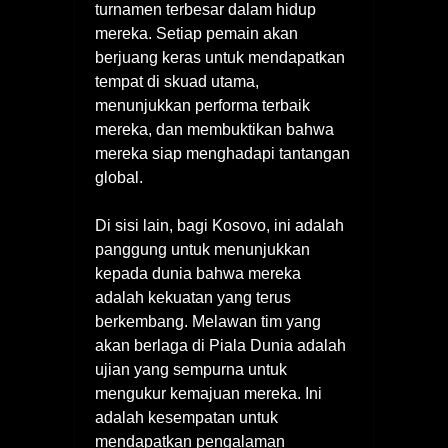
turnamen terbesar dalam hidup
mereka. Setiap pemain akan
berjuang keras untuk mendapatkan
tempat di skuad utama,
menunjukkan performa terbaik
mereka, dan membuktikan bahwa
mereka siap menghadapi tantangan
global.
Di sisi lain, bagi Kosovo, ini adalah
panggung untuk menunjukkan
kepada dunia bahwa mereka
adalah kekuatan yang terus
berkembang. Melawan tim yang
akan berlaga di Piala Dunia adalah
ujian yang sempurna untuk
mengukur kemajuan mereka. Ini
adalah kesempatan untuk
mendapatkan pengalaman