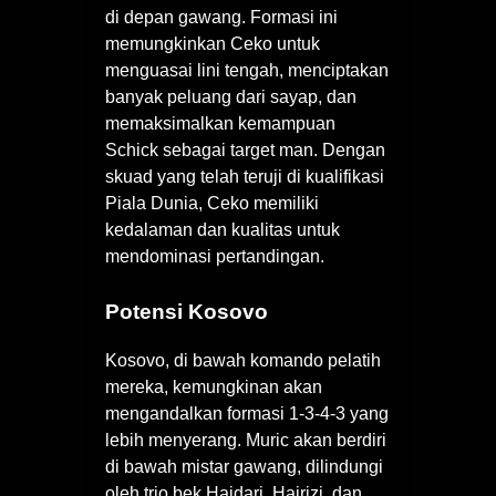
di depan gawang. Formasi ini
memungkinkan Ceko untuk
menguasai lini tengah, menciptakan
banyak peluang dari sayap, dan
memaksimalkan kemampuan
Schick sebagai target man. Dengan
skuad yang telah teruji di kualifikasi
Piala Dunia, Ceko memiliki
kedalaman dan kualitas untuk
mendominasi pertandingan.
Potensi Kosovo
Kosovo, di bawah komando pelatih
mereka, kemungkinan akan
mengandalkan formasi 1-3-4-3 yang
lebih menyerang. Muric akan berdiri
di bawah mistar gawang, dilindungi
oleh trio bek Hajdari, Hairizi, dan