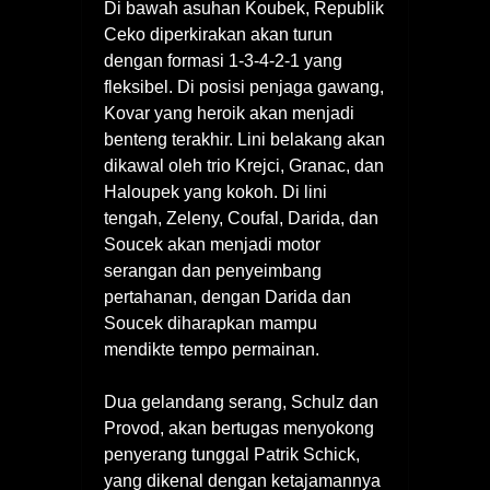
Di bawah asuhan Koubek, Republik
Ceko diperkirakan akan turun
dengan formasi 1-3-4-2-1 yang
fleksibel. Di posisi penjaga gawang,
Kovar yang heroik akan menjadi
benteng terakhir. Lini belakang akan
dikawal oleh trio Krejci, Granac, dan
Haloupek yang kokoh. Di lini
tengah, Zeleny, Coufal, Darida, dan
Soucek akan menjadi motor
serangan dan penyeimbang
pertahanan, dengan Darida dan
Soucek diharapkan mampu
mendikte tempo permainan.
Dua gelandang serang, Schulz dan
Provod, akan bertugas menyokong
penyerang tunggal Patrik Schick,
yang dikenal dengan ketajamannya