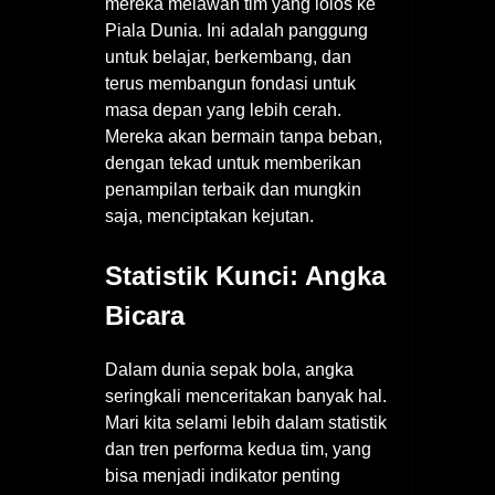
mereka melawan tim yang lolos ke
Piala Dunia. Ini adalah panggung
untuk belajar, berkembang, dan
terus membangun fondasi untuk
masa depan yang lebih cerah.
Mereka akan bermain tanpa beban,
dengan tekad untuk memberikan
penampilan terbaik dan mungkin
saja, menciptakan kejutan.
Statistik Kunci: Angka
Bicara
Dalam dunia sepak bola, angka
seringkali menceritakan banyak hal.
Mari kita selami lebih dalam statistik
dan tren performa kedua tim, yang
bisa menjadi indikator penting