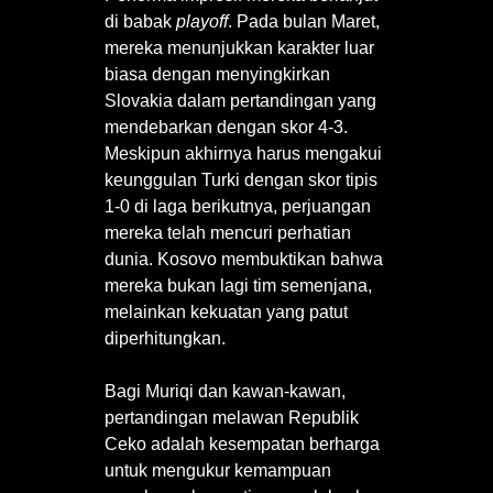
di babak
playoff
. Pada bulan Maret,
mereka menunjukkan karakter luar
biasa dengan menyingkirkan
Slovakia dalam pertandingan yang
mendebarkan dengan skor 4-3.
Meskipun akhirnya harus mengakui
keunggulan Turki dengan skor tipis
1-0 di laga berikutnya, perjuangan
mereka telah mencuri perhatian
dunia. Kosovo membuktikan bahwa
mereka bukan lagi tim semenjana,
melainkan kekuatan yang patut
diperhitungkan.
Bagi Muriqi dan kawan-kawan,
pertandingan melawan Republik
Ceko adalah kesempatan berharga
untuk mengukur kemampuan