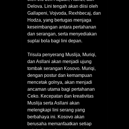
Delova. Lini tengah akan diisi oleh
Gallapeni, Vojvoda, Rexhbecaj, dan
Hodza, yang bertugas menjaga
keseimbangan antara pertahanan
dan serangan, serta menyediakan
suplai bola bagi lini depan.
Trisula penyerang Muslija, Muriqi,
dan Asllani akan menjadi ujung
tombak serangan Kosovo. Muriqi,
dengan postur dan kemampuan
mencetak golnya, akan menjadi
ancaman utama bagi pertahanan
Ceko. Kecepatan dan kreativitas
Muslija serta Asllani akan
melengkapi lini serang yang
berbahaya ini. Kosovo akan
berusaha memanfaatkan setiap