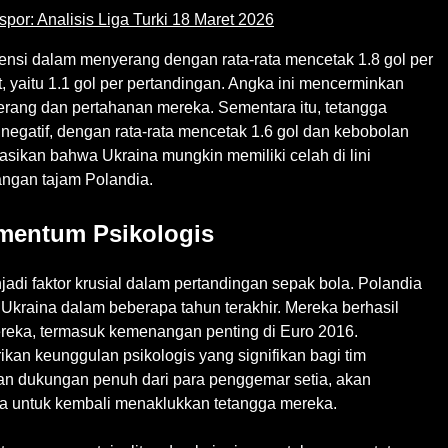
spor: Analisis Liga Turki 18 Maret 2026
siensi dalam menyerang dengan rata-rata mencetak 1.8 gol per
t, yaitu 1.1 gol per pertandingan. Angka ini mencerminkan
erang dan pertahanan mereka. Sementara itu, tetangga
t negatif, dengan rata-rata mencetak 1.6 gol dan kebobolan
kasikan bahwa Ukraina mungkin memiliki celah di lini
angan tajam Polandia.
mentum Psikologis
adi faktor krusial dalam pertandingan sepak bola. Polandia
kraina dalam beberapa tahun terakhir. Mereka berhasil
reka, termasuk kemenangan penting di Euro 2016.
n keunggulan psikologis yang signifikan bagi tim
gan dukungan penuh dari para penggemar setia, akan
 untuk kembali menaklukkan tetangga mereka.