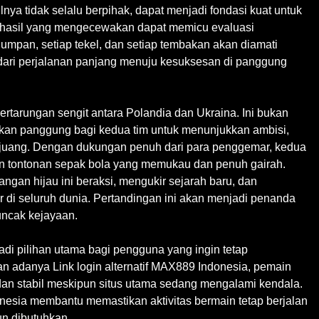
nya tidak selalu berpihak, dapat menjadi fondasi kuat untuk
 hasil yang mengecewakan dapat memicu evaluasi
umpan, setiap tekel, dan setiap tembakan akan diamati
dari perjalanan panjang menuju kesuksesan di panggung
ertarungan sengit antara Polandia dan Ukraina. Ini bukan
kan panggung bagi kedua tim untuk menunjukkan ambisi,
juang. Dengan dukungan penuh dari para penggemar, kedua
an tontonan sepak bola yang memukau dan penuh gairah.
ngan hijau ini beraksi, mengukir sejarah baru, dan
 di seluruh dunia. Pertandingan ini akan menjadi penanda
uncak kejayaan.
adi pilihan utama bagi pengguna yang ingin tetap
 adanya Link login alternatif MAX889 Indonesia, pemain
an stabil meskipun situs utama sedang mengalami kendala.
ndonesia membantu memastikan aktivitas bermain tetap berjalan
un dibutuhkan.