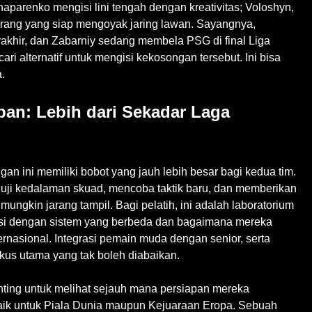
haparenko mengisi lini tengah dengan kreativitas; Voloshyn,
erang yang siap mengoyak jaring lawan. Sayangnya,
akhir, dan Zabarniy sedang membela PSG di final Liga
ri alternatif untuk mengisi kekosongan tersebut. Ini bisa
.
an: Lebih dari Sekadar Laga
gan ini memiliki bobot yang jauh lebih besar bagi kedua tim.
uji kedalaman skuad, mencoba taktik baru, dan memberikan
ngkin jarang tampil. Bagi pelatih, ini adalah laboratorium
si dengan sistem yang berbeda dan bagaimana mereka
rnasional. Integrasi pemain muda dengan senior, serta
okus utama yang tak boleh diabaikan.
nting untuk melihat sejauh mana persiapan mereka
baik untuk Piala Dunia maupun Kejuaraan Eropa. Sebuah