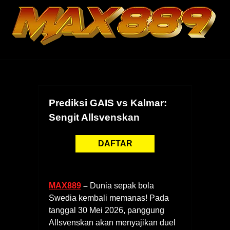
Skip
to
content
Prediksi GAIS vs Kalmar:
Sengit Allsvenskan
DAFTAR
MAX889
–
Dunia sepak bola
Swedia kembali memanas! Pada
tanggal 30 Mei 2026, panggung
Allsvenskan akan menyajikan duel