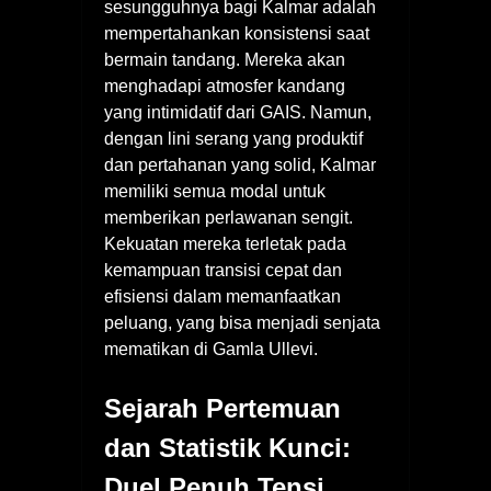
sesungguhnya bagi Kalmar adalah
mempertahankan konsistensi saat
bermain tandang. Mereka akan
menghadapi atmosfer kandang
yang intimidatif dari GAIS. Namun,
dengan lini serang yang produktif
dan pertahanan yang solid, Kalmar
memiliki semua modal untuk
memberikan perlawanan sengit.
Kekuatan mereka terletak pada
kemampuan transisi cepat dan
efisiensi dalam memanfaatkan
peluang, yang bisa menjadi senjata
mematikan di Gamla Ullevi.
Sejarah Pertemuan
dan Statistik Kunci:
Duel Penuh Tensi