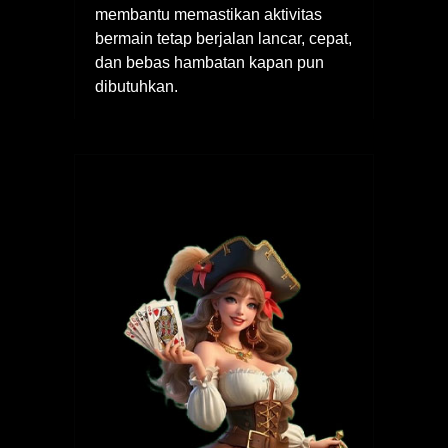
membantu memastikan aktivitas
bermain tetap berjalan lancar, cepat,
dan bebas hambatan kapan pun
dibutuhkan.
Navigasi
pos