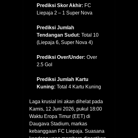
Prediksi Skor Akhir:
FC
Liepaja 2 – 1 Super Nova
Prediksi Jumlah
Tendangan Sudut:
Total 10
(Liepaja 6, Super Nova 4)
Prediksi Over/Under:
Over
2.5 Gol
Prediksi Jumlah Kartu
Kuning:
Total 4 Kartu Kuning
Laga krusial ini akan dihelat pada
Kamis, 12 Juni 2026, pukul 18:00
Waktu Eropa Timur (EET) di
Daugava Stadium, markas
kebanggaan FC Liepaja. Suasana