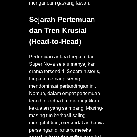
mengancam gawang lawan.
Sejarah Pertemuan
dan Tren Krusial
(Head-to-Head)
Pertemuan antara Liepaja dan
Super Nova selalu menyajikan
drama tersendiri. Secara historis,
Liepaja memang sering
mendominasi pertandingan ini.
Namun, dalam empat pertemuan
terakhir, kedua tim menunjukkan
kekuatan yang seimbang. Masing-
masing tim berhasil saling
mengalahkan, menandakan bahwa
persaingan di antara mereka