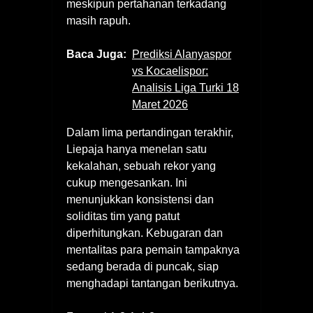
meskipun pertahanan terkadang
masih rapuh.
Baca Juga:
Prediksi Alanyaspor
vs Kocaelispor:
Analisis Liga Turki 18
Maret 2026
Dalam lima pertandingan terakhir,
Liepaja hanya menelan satu
kekalahan, sebuah rekor yang
cukup mengesankan. Ini
menunjukkan konsistensi dan
soliditas tim yang patut
diperhitungkan. Kebugaran dan
mentalitas para pemain tampaknya
sedang berada di puncak, siap
menghadapi tantangan berikutnya.