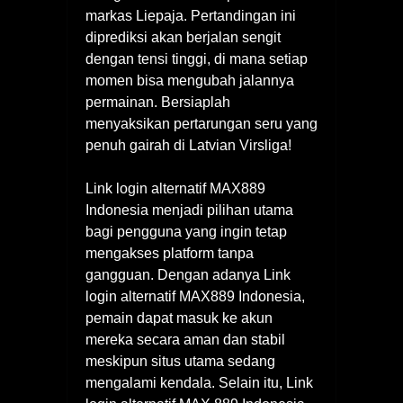
markas Liepaja. Pertandingan ini
diprediksi akan berjalan sengit
dengan tensi tinggi, di mana setiap
momen bisa mengubah jalannya
permainan. Bersiaplah
menyaksikan pertarungan seru yang
penuh gairah di Latvian Virsliga!
Link login alternatif MAX889
Indonesia menjadi pilihan utama
bagi pengguna yang ingin tetap
mengakses platform tanpa
gangguan. Dengan adanya Link
login alternatif MAX889 Indonesia,
pemain dapat masuk ke akun
mereka secara aman dan stabil
meskipun situs utama sedang
mengalami kendala. Selain itu, Link