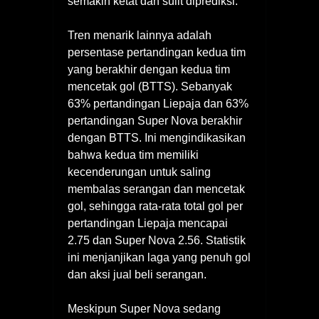
semakin ketat dan sulit diprediksi.
Tren menarik lainnya adalah
persentase pertandingan kedua tim
yang berakhir dengan kedua tim
mencetak gol (BTTS). Sebanyak
63% pertandingan Liepaja dan 63%
pertandingan Super Nova berakhir
dengan BTTS. Ini mengindikasikan
bahwa kedua tim memiliki
kecenderungan untuk saling
membalas serangan dan mencetak
gol, sehingga rata-rata total gol per
pertandingan Liepaja mencapai
2.75 dan Super Nova 2.56. Statistik
ini menjanjikan laga yang penuh gol
dan aksi jual beli serangan.
Meskipun Super Nova sedang