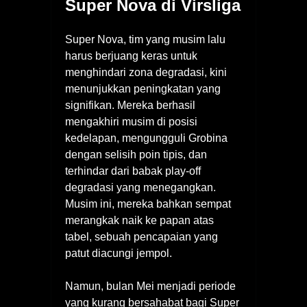
Super Nova di Virsliga
Super Nova, tim yang musim lalu
harus berjuang keras untuk
menghindari zona degradasi, kini
menunjukkan peningkatan yang
signifikan. Mereka berhasil
mengakhiri musim di posisi
kedelapan, mengungguli Grobina
dengan selisih poin tipis, dan
terhindar dari babak play-off
degradasi yang menegangkan.
Musim ini, mereka bahkan sempat
merangkak naik ke papan atas
tabel, sebuah pencapaian yang
patut diacungi jempol.
Namun, bulan Mei menjadi periode
yang kurang bersahabat bagi Super