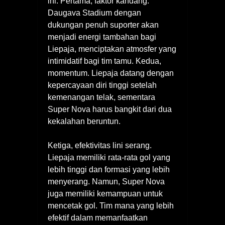
ini. Pertama, faktor kandang.
Daugava Stadium dengan
dukungan penuh suporter akan
menjadi energi tambahan bagi
Liepaja, menciptakan atmosfer yang
intimidatif bagi tim tamu. Kedua,
momentum. Liepaja datang dengan
kepercayaan diri tinggi setelah
kemenangan telak, sementara
Super Nova harus bangkit dari dua
kekalahan beruntun.
Ketiga, efektivitas lini serang.
Liepaja memiliki rata-rata gol yang
lebih tinggi dan formasi yang lebih
menyerang. Namun, Super Nova
juga memiliki kemampuan untuk
mencetak gol. Tim mana yang lebih
efektif dalam memanfaatkan