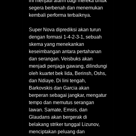
ini menjadi alarm bagi mereka untuk
segera berbenah dan menemukan
kembali performa terbaiknya.
Super Nova diprediksi akan turun
dengan formasi 1-4-2-3-1, sebuah
skema yang menekankan
keseimbangan antara pertahanan
dan serangan. Veisbuks akan
menjadi penjaga gawang, dilindungi
oleh kuartet bek Iida, Berinsh, Oshs,
dan Ndiaye. Di lini tengah,
Barkovskis dan Garcia akan
berperan sebagai jangkar, mengatur
tempo dan memutus serangan
lawan. Samate, Emsis, dan
Glaudans akan bergerak di
belakang striker tunggal Lizunov,
menciptakan peluang dan