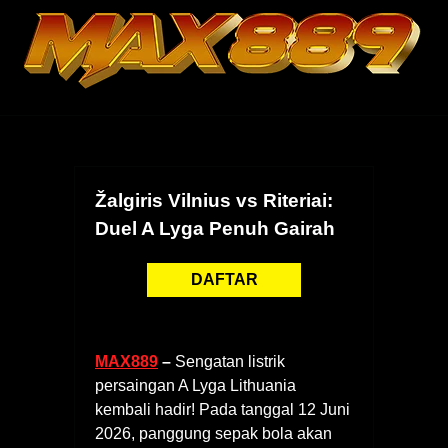
Skip
to
content
Žalgiris Vilnius vs Riteriai:
Duel A Lyga Penuh Gairah
DAFTAR
MAX889
–
Sengatan listrik
persaingan A Lyga Lithuania
kembali hadir! Pada tanggal 12 Juni
2026, panggung sepak bola akan