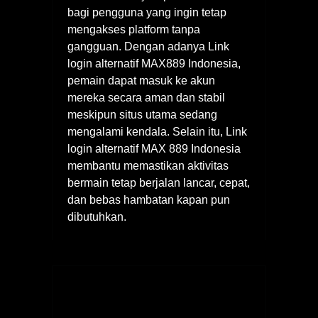
bagi pengguna yang ingin tetap
mengakses platform tanpa
gangguan. Dengan adanya Link
login alternatif MAX889 Indonesia,
pemain dapat masuk ke akun
mereka secara aman dan stabil
meskipun situs utama sedang
mengalami kendala. Selain itu, Link
login alternatif MAX 889 Indonesia
membantu memastikan aktivitas
bermain tetap berjalan lancar, cepat,
dan bebas hambatan kapan pun
dibutuhkan.
Navigasi
pos