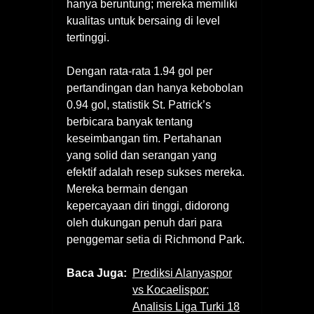
hanya beruntung; mereka memiliki
kualitas untuk bersaing di level
tertinggi.
Dengan rata-rata 1.94 gol per
pertandingan dan hanya kebobolan
0.94 gol, statistik St. Patrick’s
berbicara banyak tentang
keseimbangan tim. Pertahanan
yang solid dan serangan yang
efektif adalah resep sukses mereka.
Mereka bermain dengan
kepercayaan diri tinggi, didorong
oleh dukungan penuh dari para
penggemar setia di Richmond Park.
Baca Juga:
Prediksi Alanyaspor
vs Kocaelispor:
Analisis Liga Turki 18