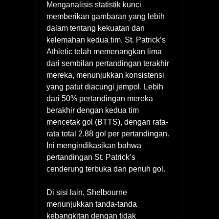
Menganalisis statistik kunci
memberikan gambaran yang lebih
dalam tentang kekuatan dan
kelemahan kedua tim. St. Patrick’s
Athletic telah memenangkan lima
dari sembilan pertandingan terakhir
mereka, menunjukkan konsistensi
yang patut diacungi jempol. Lebih
dari 50% pertandingan mereka
berakhir dengan kedua tim
mencetak gol (BTTS), dengan rata-
rata total 2.88 gol per pertandingan.
Ini mengindikasikan bahwa
pertandingan St. Patrick’s
cenderung terbuka dan penuh gol.
Di sisi lain, Shelbourne
menunjukkan tanda-tanda
kebangkitan dengan tidak