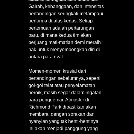
Gairah, kebanggaan, dan intensitas
pertandingan seringkali melampaui
performa di atas kertas. Setiap
pertemuan adalah pertarungan
baru, di mana kedua tim akan
berjuang mati-matian demi meraih
hak untuk menyombongkan diri di
antara para rival.
Momen-momen krusial dari
pertandingan sebelumnya, seperti
gol-gol telat atau penyelamatan
heroik, masih segar dalam ingatan
para penggemar. Atmosfer di
Richmond Park dipastikan akan
membara, dengan sorakan dan
nyanyian yang tak henti-hentinya.
Ini akan menjadi panggung yang