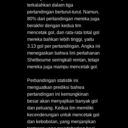
terkalahkan dalam tiga
pertandingan berturut-turut. Namun,
80% dari pertandingan mereka juga
berakhir dengan kedua tim
mencetak gol, dan rata-rata total gol
mereka bahkan lebih tinggi, yaitu
3.13 gol per pertandingan. Angka ini
menegaskan bahwa lini pertahanan
Shelbourne seringkali rentan, tetapi
mereka juga mampu mencetak gol.
Perbandingan statistik ini
menguatkan prediksi bahwa
pertandingan ini kemungkinan
besar akan menyajikan banyak gol
dan peluang. Kedua tim memiliki
kecenderungan untuk mencetak gol
dan kebobolan, yang menjanjikan