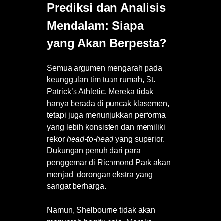
Prediksi dan Analisis
Mendalam: Siapa
yang Akan Berpesta?
Semua argumen mengarah pada
keunggulan tim tuan rumah, St.
Patrick’s Athletic. Mereka tidak
hanya berada di puncak klasemen,
tetapi juga menunjukkan performa
yang lebih konsisten dan memiliki
rekor
head-to-head
yang superior.
Dukungan penuh dari para
penggemar di Richmond Park akan
menjadi dorongan ekstra yang
sangat berharga.
Namun, Shelbourne tidak akan