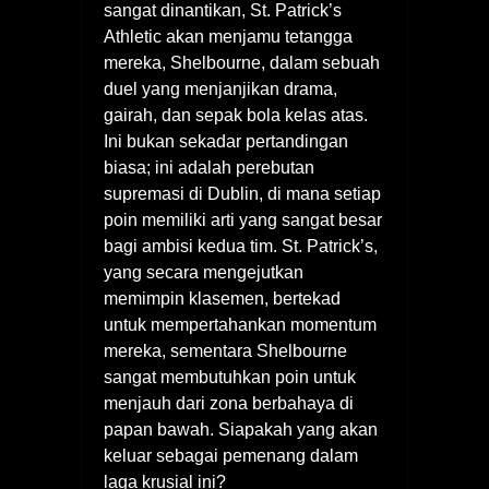
sangat dinantikan, St. Patrick’s
Athletic akan menjamu tetangga
mereka, Shelbourne, dalam sebuah
duel yang menjanjikan drama,
gairah, dan sepak bola kelas atas.
Ini bukan sekadar pertandingan
biasa; ini adalah perebutan
supremasi di Dublin, di mana setiap
poin memiliki arti yang sangat besar
bagi ambisi kedua tim. St. Patrick’s,
yang secara mengejutkan
memimpin klasemen, bertekad
untuk mempertahankan momentum
mereka, sementara Shelbourne
sangat membutuhkan poin untuk
menjauh dari zona berbahaya di
papan bawah. Siapakah yang akan
keluar sebagai pemenang dalam
laga krusial ini?