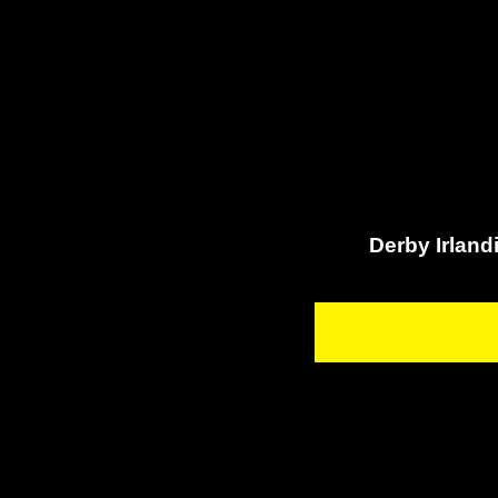
Skip
to
content
Derby Irland