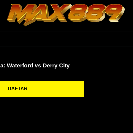
ia: Waterford vs Derry City
DAFTAR