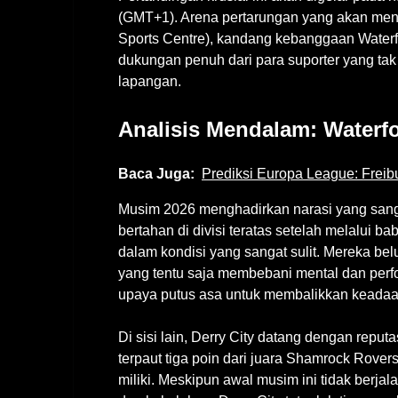
(GMT+1). Arena pertarungan yang akan menj
Sports Centre), kandang kebanggaan Waterf
dukungan penuh dari para suporter yang ta
lapangan.
Analisis Mendalam: Waterfo
Baca Juga:
Prediksi Europa League: Freib
Musim 2026 menghadirkan narasi yang sangat
bertahan di divisi teratas setelah melalui b
dalam kondisi yang sangat sulit. Mereka be
yang tentu saja membebani mental dan perfo
upaya putus asa untuk membalikkan keada
Di sisi lain, Derry City datang dengan repu
terpaut tiga poin dari juara Shamrock Rove
miliki. Meskipun awal musim ini tidak berj