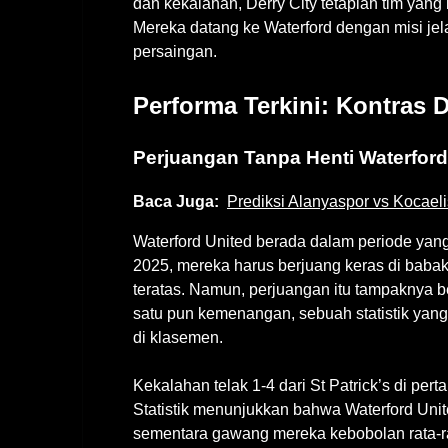
dan kekalahan, Derry City tetaplah tim ya
Mereka datang ke Waterford dengan misi je
persaingan.
Performa Terkini: Kontras 
Perjuangan Tanpa Henti Waterford
Baca Juga:
Prediksi Alanyaspor vs Kocaeli
Waterford United berada dalam periode yang
2025, mereka harus berjuang keras di babak
teratas. Namun, perjuangan itu tampaknya 
satu pun kemenangan, sebuah statistik yan
di klasemen.
Kekalahan telak 1-4 dari St Patrick’s di per
Statistik menunjukkan bahwa Waterford Unit
sementara gawang mereka kebobolan rata-rat