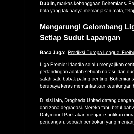
Dublin
, markas kebanggaan Bohemians. Pa
bola yang tak hanya memanjakan mata, teta
Mengarungi Gelombang Liga
Setiap Sudut Lapangan
Baca Juga:
Prediksi Europa League: Freib
Liga Premier Irlandia selalu menyajikan cerit
pertandingan adalah sebuah narasi, dan due
salah satu babak paling penting. Bohemians
berupaya keras memanfaatkan keuntungan b
Di sisi lain, Drogheda United datang deng
dari zona degradasi. Mereka tahu betul bah
Dalymount Park akan menjadi suntikan moral
perjuangan, sebuah bentrokan yang menjanj