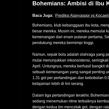
Bohemians: Ambisi di Ibu K
Baca Juga:
Prediksi Alanyaspor vs Kocaeli
Bohemians, klub kebanggaan ibu kota, meng
besar mereka. Musim ini, mereka memulai 
kemenangan dari enam putaran pertama. Se
pendukung mereka bermimpi tinggi.
Namun, sepak bola adalah olahraga yang pe
mulai menunjukkan inkonsistensi, seringka
April. Untungnya, mereka berhasil bangkit 
sebuah kemenangan yang sangat penting unt
1.31 gol per pertandingan dan kebobolan 0.
ketajaman lebih di lini serang.
Dalam tiga pertandingan terakhir, Bohemian
sedang menemukan ritme terbaiknya kembal
dengan kedua tim mencetak gol, dengan rata-