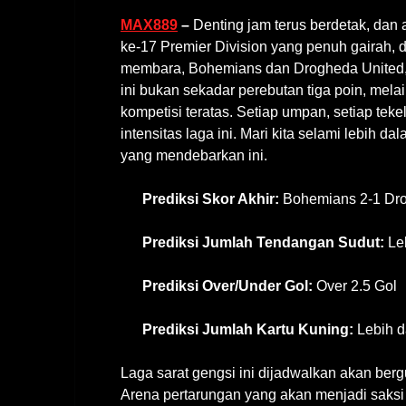
MAX889
–
Denting jam terus berdetak, dan 
ke-17 Premier Division yang penuh gairah,
membara, Bohemians dan Drogheda United, 
ini bukan sekadar perebutan tiga poin, mel
kompetisi teratas. Setiap umpan, setiap teke
intensitas laga ini. Mari kita selami lebih da
yang mendebarkan ini.
Prediksi Skor Akhir:
Bohemians 2-1 Dro
Prediksi Jumlah Tendangan Sudut:
Leb
Prediksi Over/Under Gol:
Over 2.5 Gol
Prediksi Jumlah Kartu Kuning:
Lebih da
Laga sarat gengsi ini dijadwalkan akan berg
Arena pertarungan yang akan menjadi saksi 