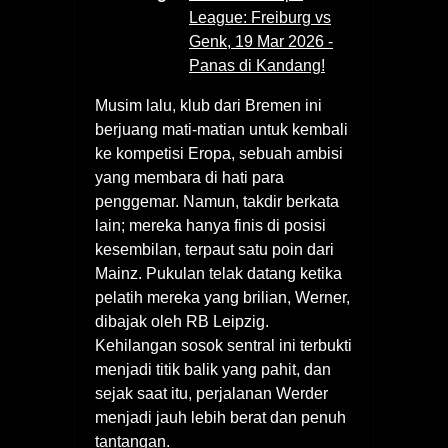
League: Freiburg vs
Genk, 19 Mar 2026 -
Panas di Kandang!
Musim lalu, klub dari Bremen ini
berjuang mati-matian untuk kembali
ke kompetisi Eropa, sebuah ambisi
yang membara di hati para
penggemar. Namun, takdir berkata
lain; mereka hanya finis di posisi
kesembilan, terpaut satu poin dari
Mainz. Pukulan telak datang ketika
pelatih mereka yang brilian, Werner,
dibajak oleh RB Leipzig.
Kehilangan sosok sentral ini terbukti
menjadi titik balik yang pahit, dan
sejak saat itu, perjalanan Werder
menjadi jauh lebih berat dan penuh
tantangan.