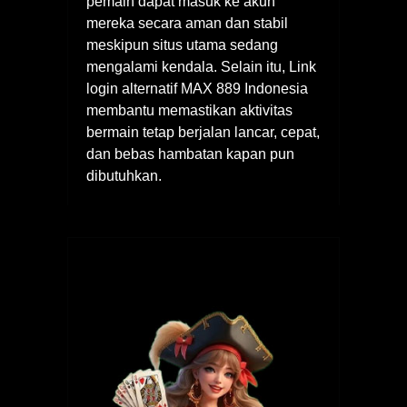
pemain dapat masuk ke akun
mereka secara aman dan stabil
meskipun situs utama sedang
mengalami kendala. Selain itu, Link
login alternatif MAX 889 Indonesia
membantu memastikan aktivitas
bermain tetap berjalan lancar, cepat,
dan bebas hambatan kapan pun
dibutuhkan.
Navigasi
pos