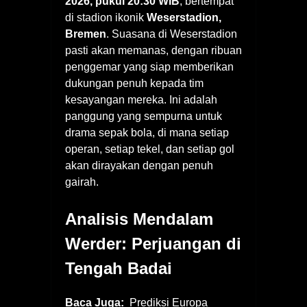
2026, pukul 20:30 WIB
, bertempat
di stadion ikonik
Weserstadion,
Bremen
. Suasana di Weserstadion
pasti akan memanas, dengan ribuan
penggemar yang siap memberikan
dukungan penuh kepada tim
kesayangan mereka. Ini adalah
panggung yang sempurna untuk
drama sepak bola, di mana setiap
operan, setiap tekel, dan setiap gol
akan dirayakan dengan penuh
gairah.
Analisis Mendalam
Werder: Perjuangan di
Tengah Badai
Baca Juga:
Prediksi Europa