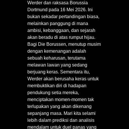
Werder dan raksasa Borussia
Dortmund pada 16 Mei 2026. Ini
bukan sekadar pertandingan biasa,
melainkan panggung di mana
ambisi, kebanggaan, dan sejarah
akan beradu di atas rumput hijau.
Bagi Die Borussen, menutup musim
dengan kemenangan adalah
sebuah keharusan, terutama
melawan lawan yang sedang
berjuang keras. Sementara itu,
Werder akan berusaha keras untuk
membuktikan diri di hadapan
pendukung setia mereka,
menciptakan momen-momen tak
terlupakan yang akan dikenang
sepanjang masa. Mari kita selami
lebih dalam prediksi dan analisis
mendalam untuk duel panas yang