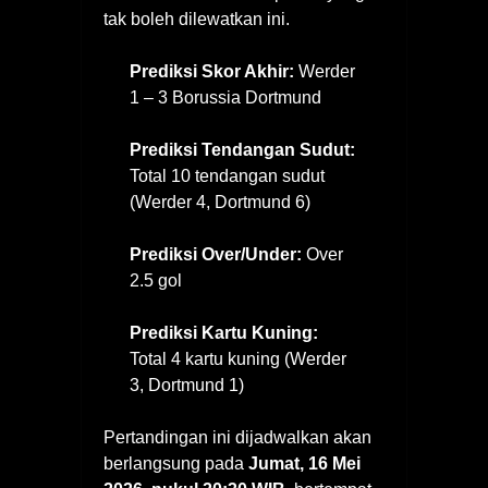
tak boleh dilewatkan ini.
Prediksi Skor Akhir:
Werder
1 – 3 Borussia Dortmund
Prediksi Tendangan Sudut:
Total 10 tendangan sudut
(Werder 4, Dortmund 6)
Prediksi Over/Under:
Over
2.5 gol
Prediksi Kartu Kuning:
Total 4 kartu kuning (Werder
3, Dortmund 1)
Pertandingan ini dijadwalkan akan
berlangsung pada
Jumat, 16 Mei