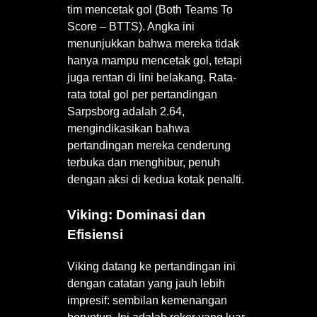
tim mencetak gol (Both Teams To
Score – BTTS). Angka ini
menunjukkan bahwa mereka tidak
hanya mampu mencetak gol, tetapi
juga rentan di lini belakang. Rata-
rata total gol per pertandingan
Sarpsborg adalah 2.64,
mengindikasikan bahwa
pertandingan mereka cenderung
terbuka dan menghibur, penuh
dengan aksi di kedua kotak penalti.
Viking: Dominasi dan
Efisiensi
Viking datang ke pertandingan ini
dengan catatan yang jauh lebih
impresif: sembilan kemenangan