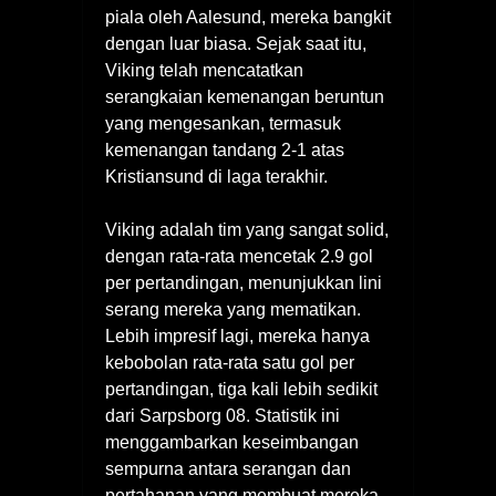
piala oleh Aalesund, mereka bangkit
dengan luar biasa. Sejak saat itu,
Viking telah mencatatkan
serangkaian kemenangan beruntun
yang mengesankan, termasuk
kemenangan tandang 2-1 atas
Kristiansund di laga terakhir.
Viking adalah tim yang sangat solid,
dengan rata-rata mencetak 2.9 gol
per pertandingan, menunjukkan lini
serang mereka yang mematikan.
Lebih impresif lagi, mereka hanya
kebobolan rata-rata satu gol per
pertandingan, tiga kali lebih sedikit
dari Sarpsborg 08. Statistik ini
menggambarkan keseimbangan
sempurna antara serangan dan
pertahanan yang membuat mereka