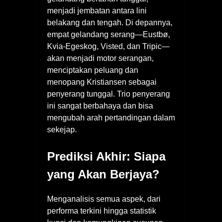
menjadi jembatan antara lini
belakang dan tengah. Di depannya,
empat gelandang serang—Eustbø,
Kvia-Egeskog, Visted, dan Tripic—
akan menjadi motor serangan,
menciptakan peluang dan
menopang Kristiansen sebagai
penyerang tunggal. Trio penyerang
ini sangat berbahaya dan bisa
mengubah arah pertandingan dalam
sekejap.
Prediksi Akhir: Siapa
yang Akan Berjaya?
Menganalisis semua aspek, dari
performa terkini hingga statistik