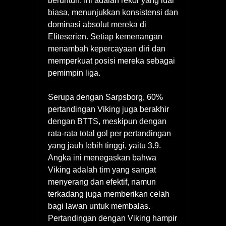
beruntun. Ini adalah rekor yang luar
biasa, menunjukkan konsistensi dan
dominasi absolut mereka di
Eliteserien. Setiap kemenangan
menambah kepercayaan diri dan
memperkuat posisi mereka sebagai
pemimpin liga.
Serupa dengan Sarpsborg, 60%
pertandingan Viking juga berakhir
dengan BTTS, meskipun dengan
rata-rata total gol per pertandingan
yang jauh lebih tinggi, yaitu 3.9.
Angka ini menegaskan bahwa
Viking adalah tim yang sangat
menyerang dan efektif, namun
terkadang juga memberikan celah
bagi lawan untuk membalas.
Pertandingan dengan Viking hampir