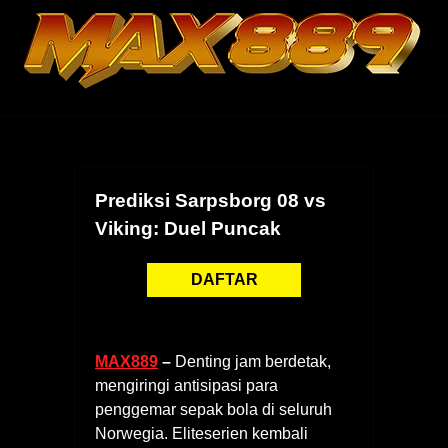
Skip
to
content
Prediksi Sarpsborg 08 vs
Viking: Duel Puncak
DAFTAR
MAX889
–
Denting jam berdetak,
mengiringi antisipasi para
penggemar sepak bola di seluruh
Norwegia. Eliteserien kembali