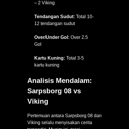
– 2 Viking
Tendangan Sudut:
Total 10-
12 tendangan sudut
Over/Under Gol:
Over 2.5
Gol
Kartu Kuning:
Total 3-5
kartu kuning
Analisis Mendalam:
Sarpsborg 08 vs
Viking
Pertemuan antara Sarpsborg 08 dan
Viking selalu menyisakan cerita