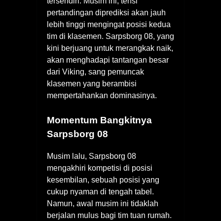
tersendiri. Musim ini, tensi
pertandingan diprediksi akan jauh
lebih tinggi mengingat posisi kedua
tim di klasemen. Sarpsborg 08, yang
kini berjuang untuk merangkak naik,
akan menghadapi tantangan besar
dari Viking, sang pemuncak
klasemen yang berambisi
mempertahankan dominasinya.
Momentum Bangkitnya
Sarpsborg 08
Musim lalu, Sarpsborg 08
mengakhiri kompetisi di posisi
kesembilan, sebuah posisi yang
cukup nyaman di tengah tabel.
Namun, awal musim ini tidaklah
berjalan mulus bagi tim tuan rumah.