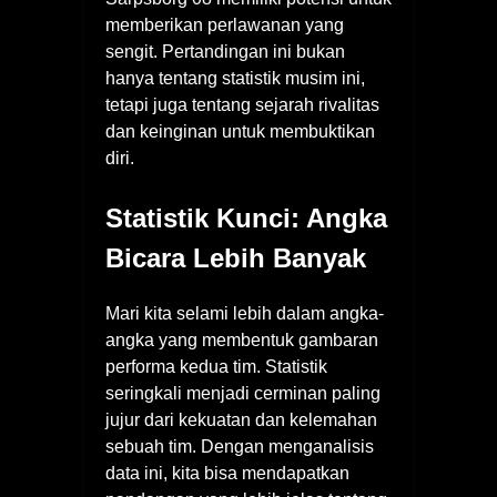
memberikan perlawanan yang
sengit. Pertandingan ini bukan
hanya tentang statistik musim ini,
tetapi juga tentang sejarah rivalitas
dan keinginan untuk membuktikan
diri.
Statistik Kunci: Angka
Bicara Lebih Banyak
Mari kita selami lebih dalam angka-
angka yang membentuk gambaran
performa kedua tim. Statistik
seringkali menjadi cerminan paling
jujur dari kekuatan dan kelemahan
sebuah tim. Dengan menganalisis
data ini, kita bisa mendapatkan