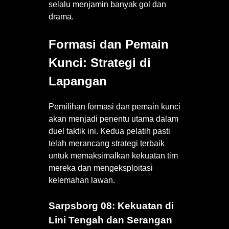
selalu menjamin banyak gol dan
drama.
Formasi dan Pemain
Kunci: Strategi di
Lapangan
Pemilihan formasi dan pemain kunci
akan menjadi penentu utama dalam
duel taktik ini. Kedua pelatih pasti
telah merancang strategi terbaik
untuk memaksimalkan kekuatan tim
mereka dan mengeksploitasi
kelemahan lawan.
Sarpsborg 08: Kekuatan di
Lini Tengah dan Serangan