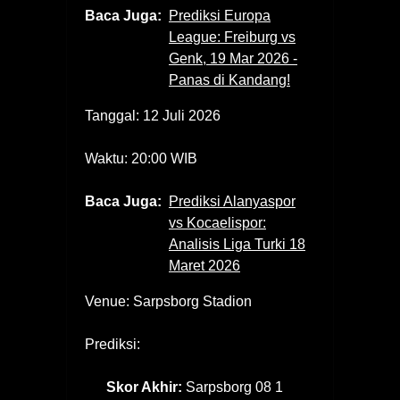
Baca Juga:
Prediksi Europa
League: Freiburg vs
Genk, 19 Mar 2026 -
Panas di Kandang!
Tanggal: 12 Juli 2026
Waktu: 20:00 WIB
Baca Juga:
Prediksi Alanyaspor
vs Kocaelispor:
Analisis Liga Turki 18
Maret 2026
Venue: Sarpsborg Stadion
Prediksi:
Skor Akhir:
Sarpsborg 08 1