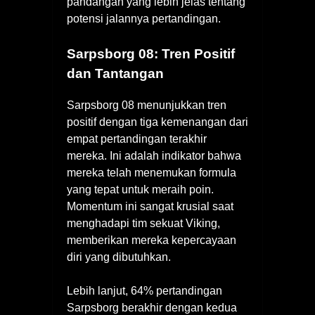
pandangan yang lebih jelas tentang
potensi jalannya pertandingan.
Sarpsborg 08: Tren Positif
dan Tantangan
Sarpsborg 08 menunjukkan tren
positif dengan tiga kemenangan dari
empat pertandingan terakhir
mereka. Ini adalah indikator bahwa
mereka telah menemukan formula
yang tepat untuk meraih poin.
Momentum ini sangat krusial saat
menghadapi tim sekuat Viking,
memberikan mereka kepercayaan
diri yang dibutuhkan.
Lebih lanjut, 64% pertandingan
Sarpsborg berakhir dengan kedua