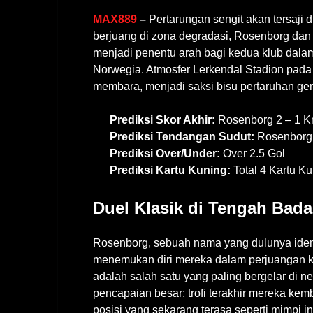
MAX889
–
Pertarungan sengit akan tersaji 
berjuang di zona degradasi, Rosenborg dan K
menjadi penentu arah bagi kedua klub dalam
Norwegia. Atmosfer Lerkendal Stadion pada 
membara, menjadi saksi bisu pertaruhan ge
Prediksi Skor Akhir:
Rosenborg 2 – 1 Kr
Prediksi Tendangan Sudut:
Rosenborg 
Prediksi Over/Under:
Over 2.5 Gol
Prediksi Kartu Kuning:
Total 4 Kartu K
Duel Klasik di Tengah Bada
Rosenborg, sebuah nama yang dulunya ident
menemukan diri mereka dalam perjuangan ker
adalah salah satu yang paling bergelar di 
pencapaian besar; trofi terakhir mereka kemb
posisi yang sekarang terasa seperti mimpi i