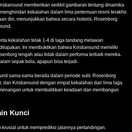
istiansund memberikan sedikit gambaran tentang dinamika
 menghindari kekalahan dalam lima pertemuan resmi terakhir.
aan diri, menunjukkan bahwa secara historis, Rosenborg
nsund.
ita kekalahan telak 1-4 di laga tandang melawan
 dilupakan. Ini membuktikan bahwa Kristiansund memiliki
osenborg lengah atau tidak dalam performa terbaik mereka.
lam sepak bola, apapun bisa terjadi.
ansund sama-sama berada dalam periode sulit. Rosenborg
ir, dan Kristiansund dengan empat kekalahan dari lima laga
kemenangan untuk membalikkan keadaan dan membangun
in Kunci
krusial untuk memprediksi jalannya pertandingan.