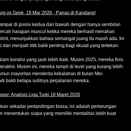
urg vs Genk, 19 Mar 2026 - Panas di Kandang!
dampar di posisi kedua dari bawah dengan hanya sembilan
cercah harapan muncul ketika mereka berhasil menahan
limt, menunjukkan bahwa semangat juang itu masih ada. Ini
dan menjadi titik balik penting bagi skuad yang tertekan.
 dalam kondisi yang jauh lebih baik. Musim 2025, mereka finis
rakhir. Musim ini, mereka tampil di level yang kurang lebih
namun mayoritas menderita kekalahan di bulan Mei.
di bukti betapa sulitnya perjalanan mereka.
spor: Analisis Liga Turki 18 Maret 2026
ukan sekadar pertandingan biasa; ini adalah pertarungan
n menentukan siapa yang memiliki mentalitas lebih kuat