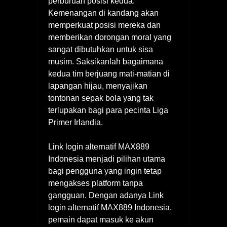
perburuan posisi kedua.
Kemenangan di kandang akan
memperkuat posisi mereka dan
memberikan dorongan moral yang
sangat dibutuhkan untuk sisa
musim. Saksikanlah bagaimana
kedua tim berjuang mati-matian di
lapangan hijau, menyajikan
tontonan sepak bola yang tak
terlupakan bagi para pecinta Liga
Primer Irlandia.
Link login alternatif MAX889
Indonesia menjadi pilihan utama
bagi pengguna yang ingin tetap
mengakses platform tanpa
gangguan. Dengan adanya Link
login alternatif MAX889 Indonesia,
pemain dapat masuk ke akun