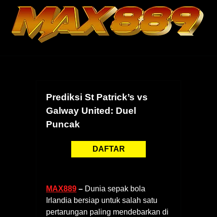
Skip
to
content
Prediksi St Patrick’s vs
Galway United: Duel
Puncak
DAFTAR
MAX889
–
Dunia sepak bola
Irlandia bersiap untuk salah satu
pertarungan paling mendebarkan di