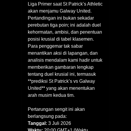
Liga Primer saat St Patrick’s Athletic
akan menjamu Galway United.
Pertandingan ini bukan sekadar
perebutan tiga poin; ini adalah duel
kehormatan, ambisi, dan penentuan
posisi krusial di tabel klasemen.
Para penggemar tak sabar
menantikan aksi di lapangan, dan
analisis mendalam kami hadir untuk
memberikan gambaran lengkap
tentang duel krusial ini, termasuk
**prediksi St Patrick’s vs Galway
United** yang akan menentukan
arah musim kedua tim.
Pertarungan sengit ini akan
berlangsung pada:
Tanggal:
3 Juli 2026
Waktu:
20:00 GMT+1 (Waktu