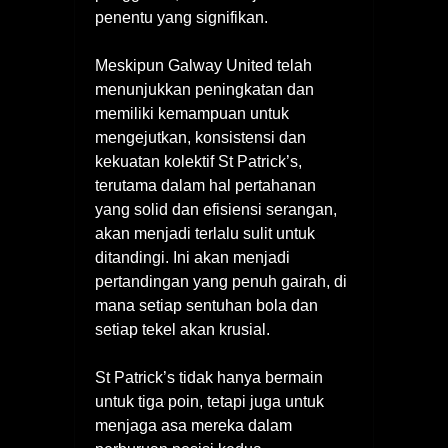
penentu yang signifikan.
Meskipun Galway United telah
menunjukkan peningkatan dan
memiliki kemampuan untuk
mengejutkan, konsistensi dan
kekuatan kolektif St Patrick’s,
terutama dalam hal pertahanan
yang solid dan efisiensi serangan,
akan menjadi terlalu sulit untuk
ditandingi. Ini akan menjadi
pertandingan yang penuh gairah, di
mana setiap sentuhan bola dan
setiap tekel akan krusial.
St Patrick’s tidak hanya bermain
untuk tiga poin, tetapi juga untuk
menjaga asa mereka dalam