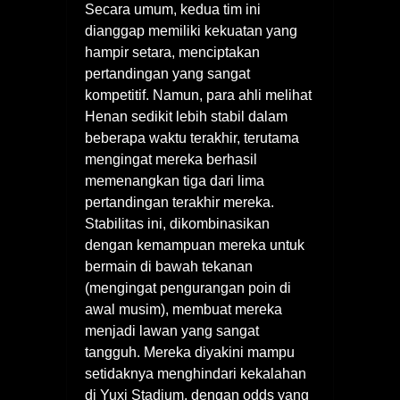
Secara umum, kedua tim ini
dianggap memiliki kekuatan yang
hampir setara, menciptakan
pertandingan yang sangat
kompetitif. Namun, para ahli melihat
Henan sedikit lebih stabil dalam
beberapa waktu terakhir, terutama
mengingat mereka berhasil
memenangkan tiga dari lima
pertandingan terakhir mereka.
Stabilitas ini, dikombinasikan
dengan kemampuan mereka untuk
bermain di bawah tekanan
(mengingat pengurangan poin di
awal musim), membuat mereka
menjadi lawan yang sangat
tangguh. Mereka diyakini mampu
setidaknya menghindari kekalahan
di Yuxi Stadium, dengan odds yang