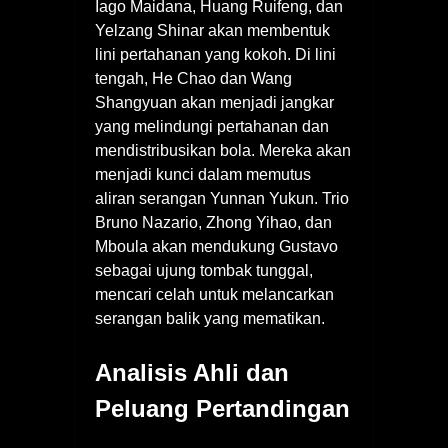
Iago Maidana, Huang Ruifeng, dan
Yelzang Shinar akan membentuk
lini pertahanan yang kokoh. Di lini
tengah, He Chao dan Wang
Shangyuan akan menjadi jangkar
yang melindungi pertahanan dan
mendistribusikan bola. Mereka akan
menjadi kunci dalam memutus
aliran serangan Yunnan Yukun. Trio
Bruno Nazario, Zhong Yihao, dan
Mboula akan mendukung Gustavo
sebagai ujung tombak tunggal,
mencari celah untuk melancarkan
serangan balik yang mematikan.
Analisis Ahli dan
Peluang Pertandingan