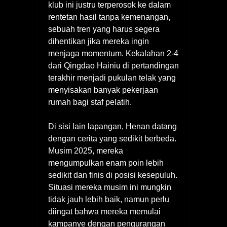
klub ini justru terperosok ke dalam
rentetan hasil tanpa kemenangan,
sebuah tren yang harus segera
dihentikan jika mereka ingin
menjaga momentum. Kekalahan 2-4
dari Qingdao Hainiu di pertandingan
terakhir menjadi pukulan telak yang
menyisakan banyak pekerjaan
rumah bagi staf pelatih.
Di sisi lain lapangan, Henan datang
dengan cerita yang sedikit berbeda.
Musim 2025, mereka
mengumpulkan enam poin lebih
sedikit dan finis di posisi kesepuluh.
Situasi mereka musim ini mungkin
tidak jauh lebih baik, namun perlu
diingat bahwa mereka memulai
kampanye dengan pengurangan