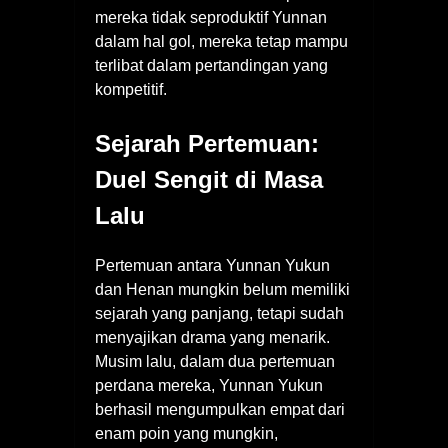
mereka tidak seproduktif Yunnan
dalam hal gol, mereka tetap mampu
terlibat dalam pertandingan yang
kompetitif.
Sejarah Pertemuan:
Duel Sengit di Masa
Lalu
Pertemuan antara Yunnan Yukun
dan Henan mungkin belum memiliki
sejarah yang panjang, tetapi sudah
menyajikan drama yang menarik.
Musim lalu, dalam dua pertemuan
perdana mereka, Yunnan Yukun
berhasil mengumpulkan empat dari
enam poin yang mungkin,