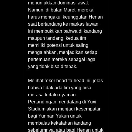
menunjukkan dominasi awal.
Namun, di bulan Maret, mereka
harus mengakui keunggulan Henan
saat bertandang ke markas lawan.
Ini membuktikan bahwa di kandang
maupun tandang, kedua tim
memiliki potensi untuk saling
mengalahkan, menjadikan setiap
pertemuan mereka sebagai laga
yang tidak bisa ditebak.
Melihat rekor head-to-head ini, jelas
bahwa tidak ada tim yang bisa
merasa terlalu nyaman.
Pertandingan mendatang di Yuxi
Stadium akan menjadi kesempatan
bagi Yunnan Yukun untuk
membalas kekalahan tandang
sebelumnya, atau bagi Henan untuk